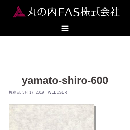
コ
ン
テ
ン
ツ
へ
ス
キ
ッ
プ
yamato-shiro-600
投稿日:
3月 17, 2019
WEBUSER