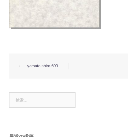
投
⟵
yamato-shiro-600
稿
ナ
ビ
ゲ
ー
検
シ
ョ
索:
ン
最近の投稿