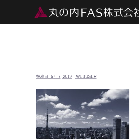
コ
ン
テ
ン
ツ
へ
ス
キ
ッ
プ
投稿日:
5月 7, 2019
WEBUSER