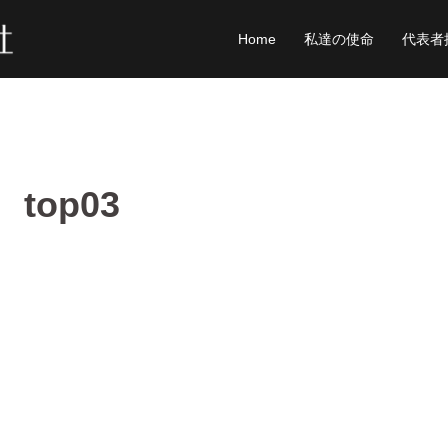
Home
私達の使命
代表者
top03