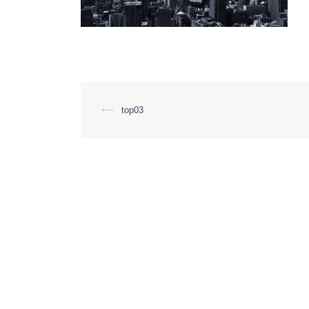
投
⟵
top03
稿
ナ
ビ
ゲ
ー
シ
ョ
ン