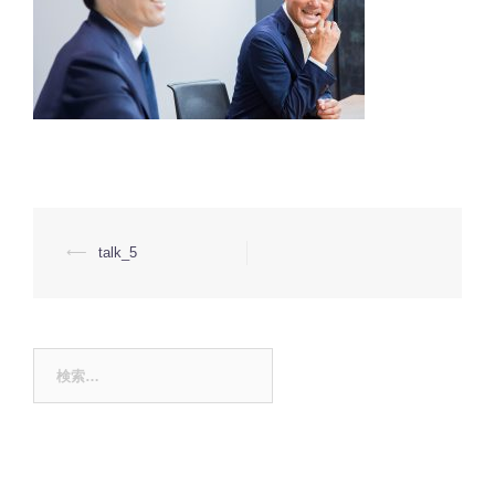
投
⟵
talk_5
稿
ナ
ビ
ゲ
ー
検
シ
ョ
索:
ン