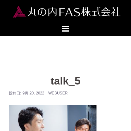
コ
ン
テ
ン
ツ
へ
ス
キ
ッ
プ
talk_5
投稿日:
9月 20, 2022
WEBUSER