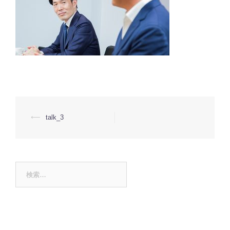
投
⟵
talk_3
稿
ナ
ビ
ゲ
ー
検
シ
ョ
索:
ン