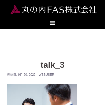
コ
ン
テ
ン
ツ
へ
ス
キ
ッ
プ
talk_3
投稿日:
9月 20, 2022
WEBUSER