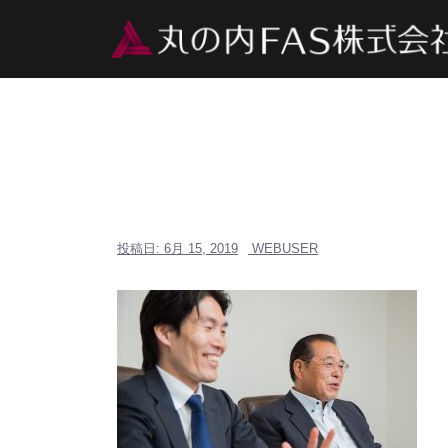
コ
ン
テ
ン
ツ
へ
ス
キ
ッ
プ
投稿日:
6月 15, 2019
WEBUSER