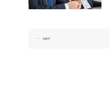
投
⟵
talk4
稿
ナ
ビ
ゲ
ー
シ
ョ
ン