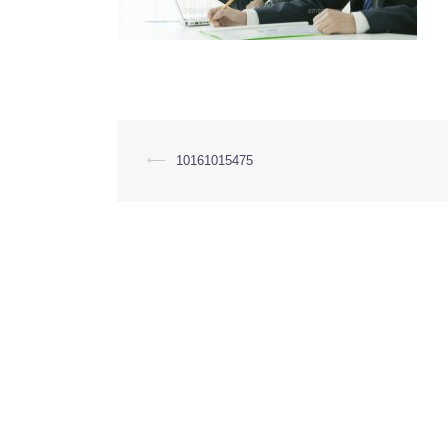
投
⟵
10161015475
稿
ナ
ビ
ゲ
ー
シ
ョ
ン