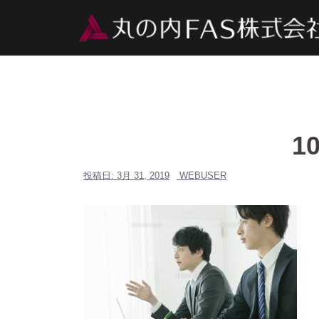
コ
ン
テ
ン
ツ
へ
ス
キ
ッ
1
プ
投稿日:
3月 31, 2019
WEBUSER